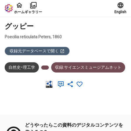
本文に飛ぶ
ホーム
ギャラリー
English
グッピー
Poecilia reticulata Peters, 1860
収録元データベースで開く
自然史・理工学
収録:サイエンスミュージアムネット
メタデータ
どうやったらこの資料のデジタルコンテンツを