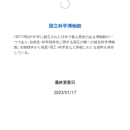
国立科学博物館
1877（明治10）年に創立された日本で最も歴史のある博物館の一
つであり、自然史・科学技術史に関する国立の唯一の総合科学博物
館。生物標本から地質・理工・科学史など多岐にわたる資料を保存
している。
最終更新日
2023/01/17