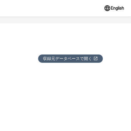
English
収録元データベースで開く