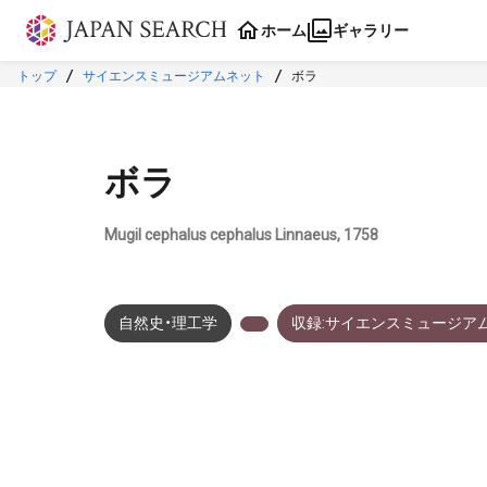
本文に飛ぶ
ホーム
ギャラリー
トップ
サイエンスミュージアムネット
ボラ
ボラ
Mugil cephalus cephalus Linnaeus, 1758
自然史・理工学
収録:サイエンスミュージア