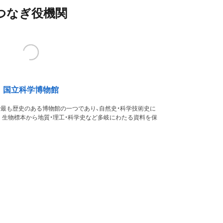
つなぎ役機関
国立科学博物館
本で最も歴史のある博物館の一つであり、自然史・科学技術史に
。生物標本から地質・理工・科学史など多岐にわたる資料を保