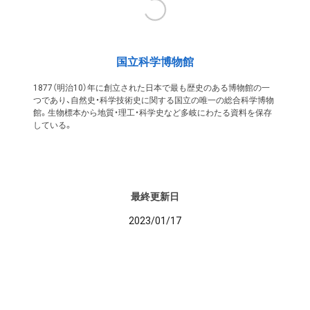
国立科学博物館
1877（明治10）年に創立された日本で最も歴史のある博物館の一
つであり、自然史・科学技術史に関する国立の唯一の総合科学博物
館。生物標本から地質・理工・科学史など多岐にわたる資料を保存
している。
最終更新日
2023/01/17