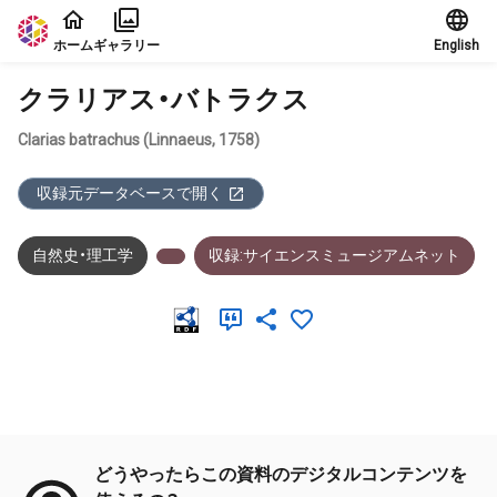
本文に飛ぶ
ホーム
ギャラリー
English
クラリアス・バトラクス
Clarias batrachus (Linnaeus, 1758)
収録元データベースで開く
自然史・理工学
収録:サイエンスミュージアムネット
メタデータ
どうやったらこの資料のデジタルコンテンツを