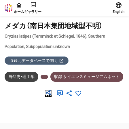
本文に飛ぶ
ホーム
ギャラリー
English
メダカ（南日本集団地域型不明）
Oryzias latipes (Temminck et Schlegel, 1846), Southern
Population, Subpopulation unknown
収録元データベースで開く
自然史・理工学
収録:サイエンスミュージアムネット
メタデータ