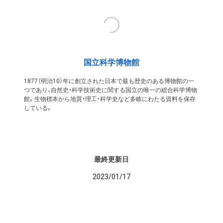
国立科学博物館
1877（明治10）年に創立された日本で最も歴史のある博物館の一
つであり、自然史・科学技術史に関する国立の唯一の総合科学博物
館。生物標本から地質・理工・科学史など多岐にわたる資料を保存
している。
最終更新日
2023/01/17