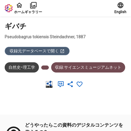
本文に飛ぶ
ホーム
ギャラリー
English
ギバチ
Pseudobagrus tokiensis Steindachner, 1887
収録元データベースで開く
自然史・理工学
収録:サイエンスミュージアムネット
メタデータ
どうやったらこの資料のデジタルコンテンツを