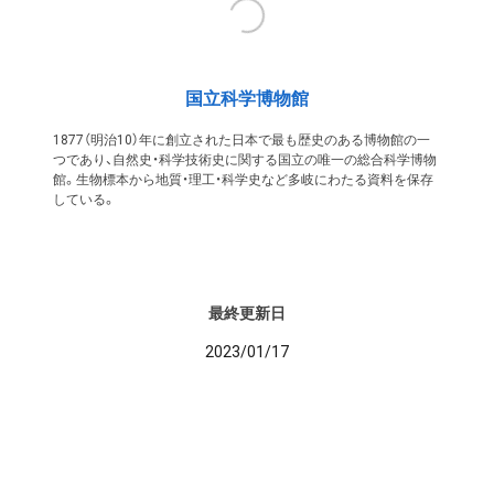
国立科学博物館
1877（明治10）年に創立された日本で最も歴史のある博物館の一
つであり、自然史・科学技術史に関する国立の唯一の総合科学博物
館。生物標本から地質・理工・科学史など多岐にわたる資料を保存
している。
最終更新日
2023/01/17