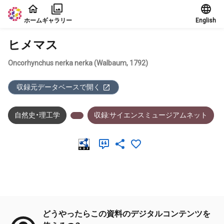
本文に飛ぶ
ホーム
ギャラリー
English
ヒメマス
Oncorhynchus nerka nerka (Walbaum, 1792)
収録元データベースで開く
自然史・理工学
収録:サイエンスミュージアムネット
メタデータ
どうやったらこの資料のデジタルコンテンツを