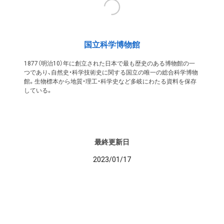
国立科学博物館
1877（明治10）年に創立された日本で最も歴史のある博物館の一
つであり、自然史・科学技術史に関する国立の唯一の総合科学博物
館。生物標本から地質・理工・科学史など多岐にわたる資料を保存
している。
最終更新日
2023/01/17