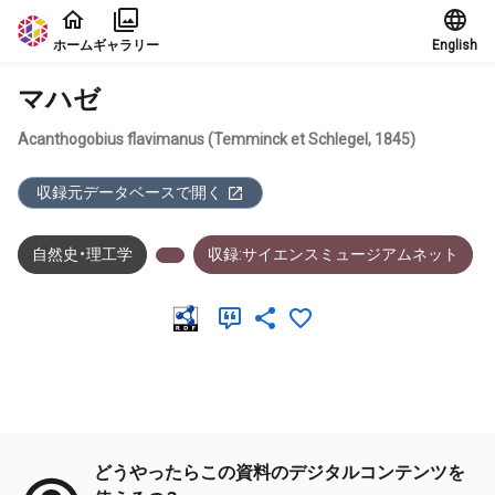
本文に飛ぶ
ホーム
ギャラリー
English
マハゼ
Acanthogobius flavimanus (Temminck et Schlegel, 1845)
収録元データベースで開く
自然史・理工学
収録:サイエンスミュージアムネット
メタデータ
どうやったらこの資料のデジタルコンテンツを