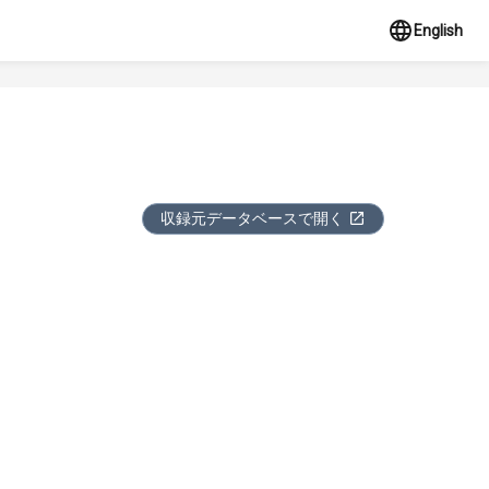
English
収録元データベースで開く