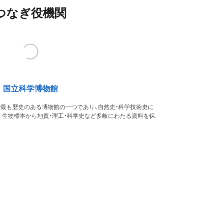
つなぎ役機関
国立科学博物館
本で最も歴史のある博物館の一つであり、自然史・科学技術史に
。生物標本から地質・理工・科学史など多岐にわたる資料を保