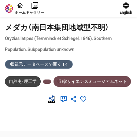
本文に飛ぶ
ホーム
ギャラリー
English
メダカ（南日本集団地域型不明）
Oryzias latipes (Temminck et Schlegel, 1846), Southern
Population, Subpopulation unknown
収録元データベースで開く
自然史・理工学
収録:サイエンスミュージアムネット
メタデータ