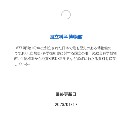
国立科学博物館
1877（明治10）年に創立された日本で最も歴史のある博物館の一
つであり、自然史・科学技術史に関する国立の唯一の総合科学博物
館。生物標本から地質・理工・科学史など多岐にわたる資料を保存
している。
最終更新日
2023/01/17