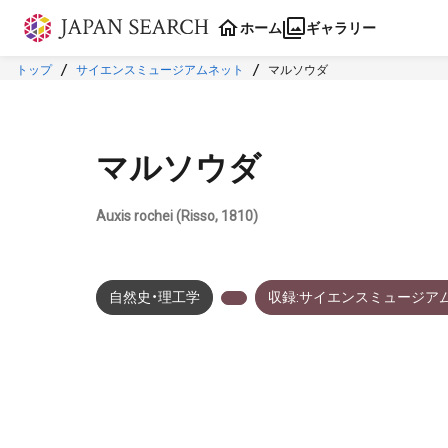
本文に飛ぶ
ホーム
ギャラリー
トップ
サイエンスミュージアムネット
マルソウダ
マルソウダ
Auxis rochei (Risso, 1810)
自然史・理工学
収録:サイエンスミュージア