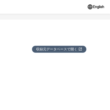
English
収録元データベースで開く