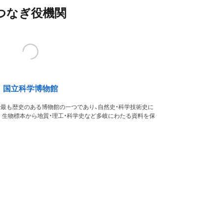
つなぎ役機関
国立科学博物館
本で最も歴史のある博物館の一つであり、自然史・科学技術史に
。生物標本から地質・理工・科学史など多岐にわたる資料を保