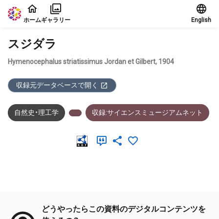
本文に飛ぶ
ホーム
ギャラリー
English
スジダラ
Hymenocephalus striatissimus Jordan et Gilbert, 1904
収録元データベースで開く
自然史・理工学
収録:サイエンスミュージアムネット
メタデータ
どうやったらこの資料のデジタルコンテンツを