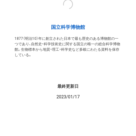
国立科学博物館
1877（明治10）年に創立された日本で最も歴史のある博物館の一
つであり、自然史・科学技術史に関する国立の唯一の総合科学博物
館。生物標本から地質・理工・科学史など多岐にわたる資料を保存
している。
最終更新日
2023/01/17