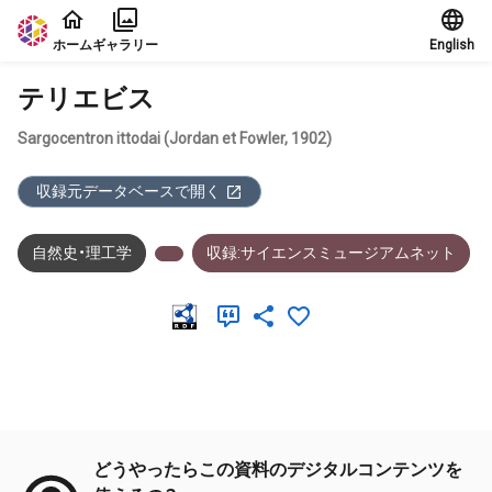
本文に飛ぶ
ホーム
ギャラリー
English
テリエビス
Sargocentron ittodai (Jordan et Fowler, 1902)
収録元データベースで開く
自然史・理工学
収録:サイエンスミュージアムネット
メタデータ
どうやったらこの資料のデジタルコンテンツを