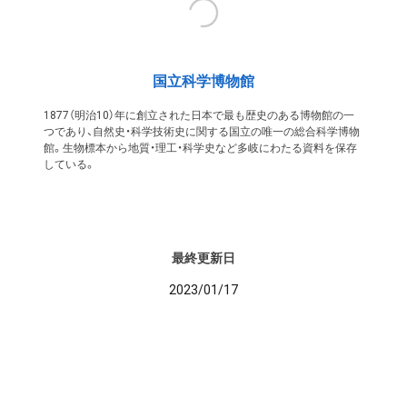
国立科学博物館
1877（明治10）年に創立された日本で最も歴史のある博物館の一
つであり、自然史・科学技術史に関する国立の唯一の総合科学博物
館。生物標本から地質・理工・科学史など多岐にわたる資料を保存
している。
最終更新日
2023/01/17