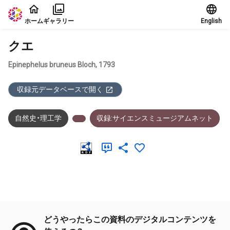
本文に飛ぶ
ホーム
ギャラリー
English
クエ
Epinephelus bruneus Bloch, 1793
収録元データベースで開く
自然史・理工学
収録:サイエンスミュージアムネット
メタデータ
どうやったらこの資料のデジタルコンテンツを