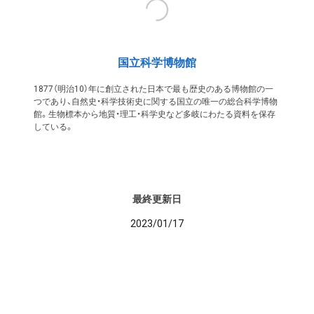
国立科学博物館
1877（明治10）年に創立された日本で最も歴史のある博物館の一
つであり、自然史・科学技術史に関する国立の唯一の総合科学博物
館。生物標本から地質・理工・科学史など多岐にわたる資料を保存
している。
最終更新日
2023/01/17