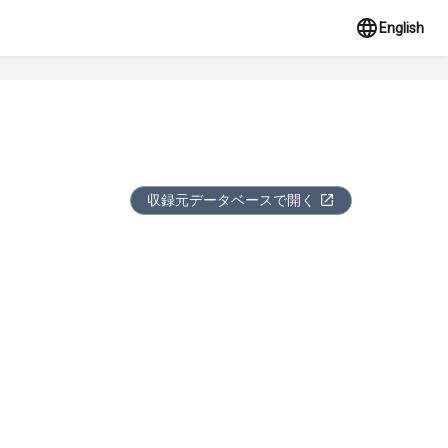
English
収録元データベースで開く