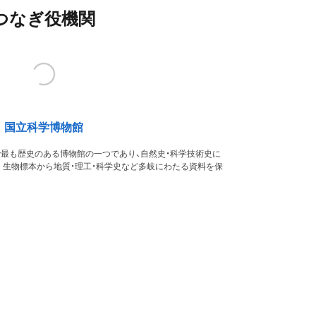
つなぎ役機関
国立科学博物館
本で最も歴史のある博物館の一つであり、自然史・科学技術史に
。生物標本から地質・理工・科学史など多岐にわたる資料を保