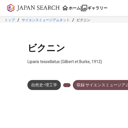
本文に飛ぶ
ホーム
ギャラリー
トップ
サイエンスミュージアムネット
ビクニン
ビクニン
Liparis tessellatus (Gilbert et Burke, 1912)
自然史・理工学
収録:サイエンスミュージア