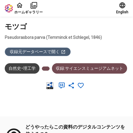
本文に飛ぶ
ホーム
ギャラリー
English
モツゴ
Pseudorasbora parva (Temminck et Schlegel, 1846)
収録元データベースで開く
自然史・理工学
収録:サイエンスミュージアムネット
メタデータ
どうやったらこの資料のデジタルコンテンツを