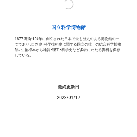
国立科学博物館
1877（明治10）年に創立された日本で最も歴史のある博物館の一
つであり、自然史・科学技術史に関する国立の唯一の総合科学博物
館。生物標本から地質・理工・科学史など多岐にわたる資料を保存
している。
最終更新日
2023/01/17