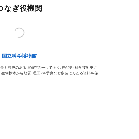
つなぎ役機関
国立科学博物館
本で最も歴史のある博物館の一つであり、自然史・科学技術史に
。生物標本から地質・理工・科学史など多岐にわたる資料を保