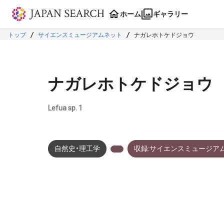
本文に飛ぶ
ホーム
ギャラリー
トップ
サイエンスミュージアムネット
ナガレホトケドジョウ
ナガレホトケドジョウ
Lefua sp. 1
自然史・理工学
収録:サイエンスミュージア