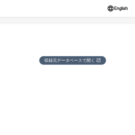
English
収録元データベースで開く