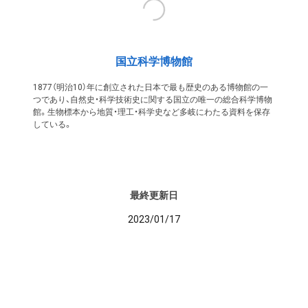
国立科学博物館
1877（明治10）年に創立された日本で最も歴史のある博物館の一
つであり、自然史・科学技術史に関する国立の唯一の総合科学博物
館。生物標本から地質・理工・科学史など多岐にわたる資料を保存
している。
最終更新日
2023/01/17