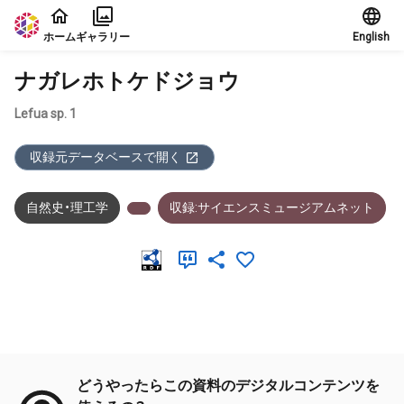
本文に飛ぶ
ホーム
ギャラリー
English
ナガレホトケドジョウ
Lefua sp. 1
収録元データベースで開く
自然史・理工学
収録:サイエンスミュージアムネット
メタデータ
どうやったらこの資料のデジタルコンテンツを