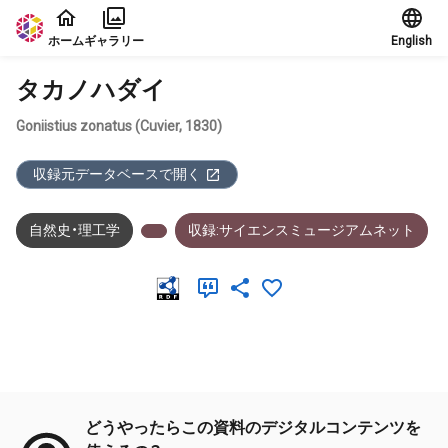
本文に飛ぶ
ホーム
ギャラリー
English
タカノハダイ
Goniistius zonatus (Cuvier, 1830)
収録元データベースで開く
自然史・理工学
収録:サイエンスミュージアムネット
メタデータ
どうやったらこの資料のデジタルコンテンツを