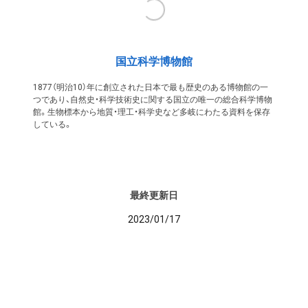
国立科学博物館
1877（明治10）年に創立された日本で最も歴史のある博物館の一
つであり、自然史・科学技術史に関する国立の唯一の総合科学博物
館。生物標本から地質・理工・科学史など多岐にわたる資料を保存
している。
最終更新日
2023/01/17