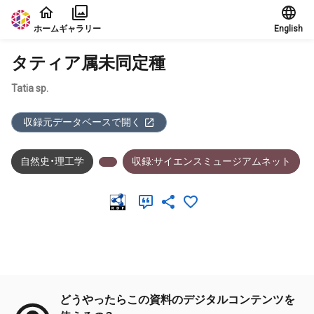
本文に飛ぶ
ホーム
ギャラリー
English
タティア属未同定種
Tatia sp.
収録元データベースで開く
自然史・理工学
収録:サイエンスミュージアムネット
メタデータ
どうやったらこの資料のデジタルコンテンツを