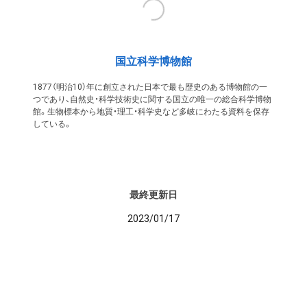
国立科学博物館
1877（明治10）年に創立された日本で最も歴史のある博物館の一
つであり、自然史・科学技術史に関する国立の唯一の総合科学博物
館。生物標本から地質・理工・科学史など多岐にわたる資料を保存
している。
最終更新日
2023/01/17