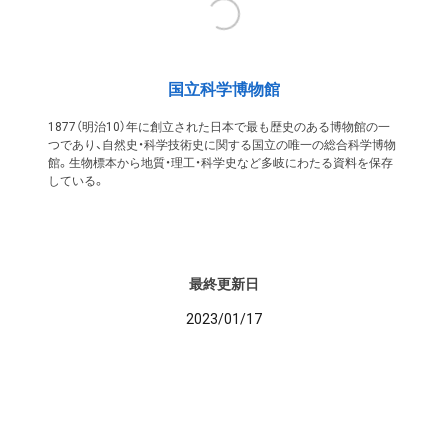
国立科学博物館
1877（明治10）年に創立された日本で最も歴史のある博物館の一
つであり、自然史・科学技術史に関する国立の唯一の総合科学博物
館。生物標本から地質・理工・科学史など多岐にわたる資料を保存
している。
最終更新日
2023/01/17