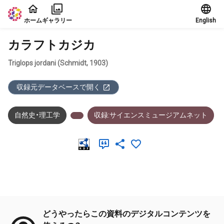
本文に飛ぶ
ホーム
ギャラリー
English
カラフトカジカ
Triglops jordani (Schmidt, 1903)
収録元データベースで開く
自然史・理工学
収録:サイエンスミュージアムネット
メタデータ
どうやったらこの資料のデジタルコンテンツを