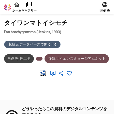
本文に飛ぶ
ホーム
ギャラリー
English
タイワンマトイシモチ
Foa brachygramma (Jenkins, 1903)
収録元データベースで開く
自然史・理工学
収録:サイエンスミュージアムネット
メタデータ
どうやったらこの資料のデジタルコンテンツを