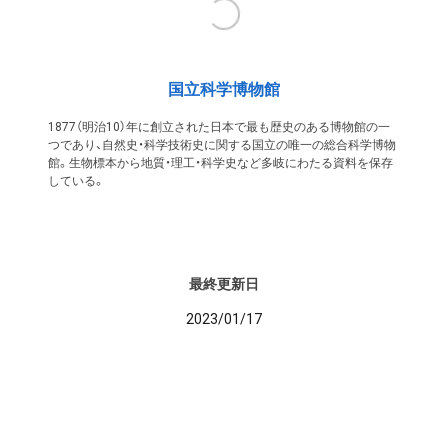
国立科学博物館
1877（明治10）年に創立された日本で最も歴史のある博物館の一
つであり、自然史・科学技術史に関する国立の唯一の総合科学博物
館。生物標本から地質・理工・科学史など多岐にわたる資料を保存
している。
最終更新日
2023/01/17