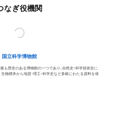
つなぎ役機関
国立科学博物館
本で最も歴史のある博物館の一つであり、自然史・科学技術史に
。生物標本から地質・理工・科学史など多岐にわたる資料を保