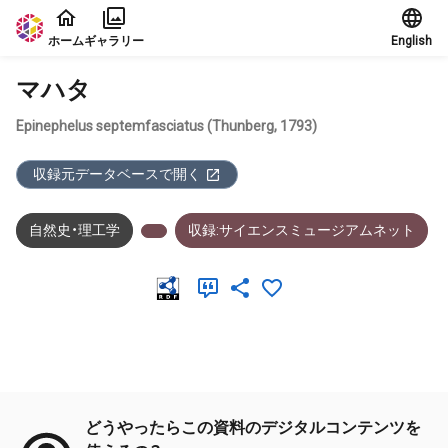
本文に飛ぶ
ホーム
ギャラリー
English
マハタ
Epinephelus septemfasciatus (Thunberg, 1793)
収録元データベースで開く
自然史・理工学
収録:サイエンスミュージアムネット
メタデータ
どうやったらこの資料のデジタルコンテンツを