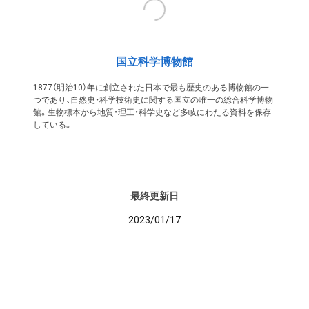
国立科学博物館
1877（明治10）年に創立された日本で最も歴史のある博物館の一
つであり、自然史・科学技術史に関する国立の唯一の総合科学博物
館。生物標本から地質・理工・科学史など多岐にわたる資料を保存
している。
最終更新日
2023/01/17