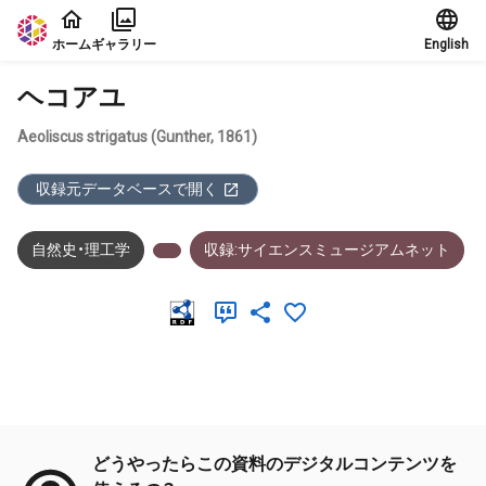
本文に飛ぶ
ホーム
ギャラリー
English
ヘコアユ
Aeoliscus strigatus (Gunther, 1861)
収録元データベースで開く
自然史・理工学
収録:サイエンスミュージアムネット
メタデータ
どうやったらこの資料のデジタルコンテンツを