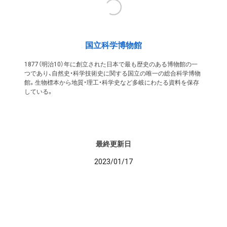
国立科学博物館
1877（明治10）年に創立された日本で最も歴史のある博物館の一
つであり、自然史・科学技術史に関する国立の唯一の総合科学博物
館。生物標本から地質・理工・科学史など多岐にわたる資料を保存
している。
最終更新日
2023/01/17