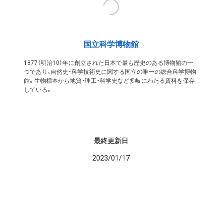
国立科学博物館
1877（明治10）年に創立された日本で最も歴史のある博物館の一
つであり、自然史・科学技術史に関する国立の唯一の総合科学博物
館。生物標本から地質・理工・科学史など多岐にわたる資料を保存
している。
最終更新日
2023/01/17