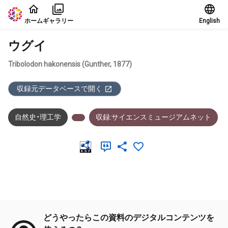
本文に飛ぶ
ホーム
ギャラリー
English
ウグイ
Tribolodon hakonensis (Gunther, 1877)
収録元データベースで開く
自然史・理工学
収録:サイエンスミュージアムネット
メタデータ
どうやったらこの資料のデジタルコンテンツを