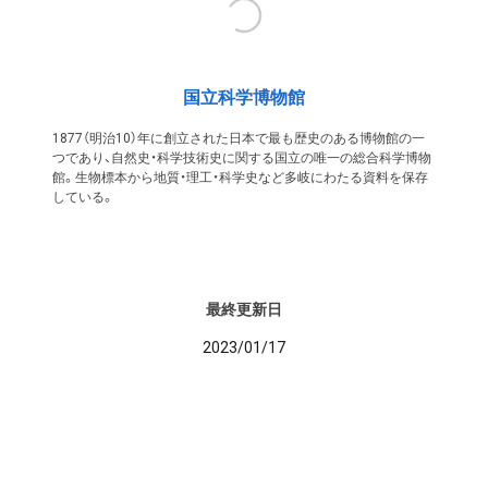
国立科学博物館
1877（明治10）年に創立された日本で最も歴史のある博物館の一
つであり、自然史・科学技術史に関する国立の唯一の総合科学博物
館。生物標本から地質・理工・科学史など多岐にわたる資料を保存
している。
最終更新日
2023/01/17