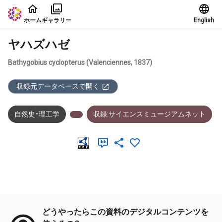
本文に飛ぶ
ホーム
ギャラリー
English
ヤハズハゼ
Bathygobius cyclopterus (Valenciennes, 1837)
収録元データベースで開く
自然史・理工学
収録:サイエンスミュージアムネット
メタデータ
どうやったらこの資料のデジタルコンテンツを