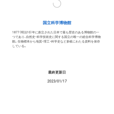
国立科学博物館
1877（明治10）年に創立された日本で最も歴史のある博物館の一
つであり、自然史・科学技術史に関する国立の唯一の総合科学博物
館。生物標本から地質・理工・科学史など多岐にわたる資料を保存
している。
最終更新日
2023/01/17