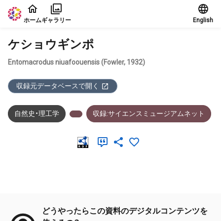
本文に飛ぶ
ホーム
ギャラリー
English
ケショウギンポ
Entomacrodus niuafoouensis (Fowler, 1932)
収録元データベースで開く
自然史・理工学
収録:サイエンスミュージアムネット
メタデータ
どうやったらこの資料のデジタルコンテンツを