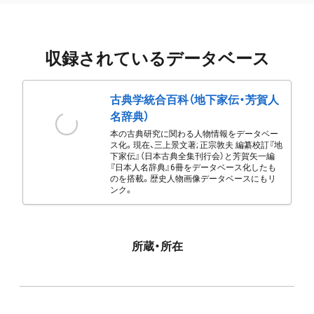
収録されているデータベース
古典学統合百科（地下家伝・芳賀人
名辞典）
本の古典研究に関わる人物情報をデータベー
ス化。現在、三上景文著; 正宗敦夫 編纂校訂『地
下家伝』（日本古典全集刊行会）と芳賀矢一編
『日本人名辞典』6冊をデータベース化したも
のを搭載。歴史人物画像データベースにもリ
ンク。
所蔵・所在