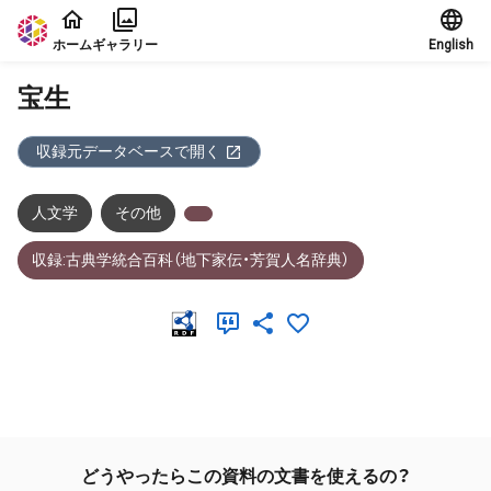
本文に飛ぶ
ホーム
ギャラリー
English
宝生
収録元データベースで開く
人文学
その他
収録:古典学統合百科（地下家伝・芳賀人名辞典）
メタデータ
どうやったらこの資料の文書を使えるの？