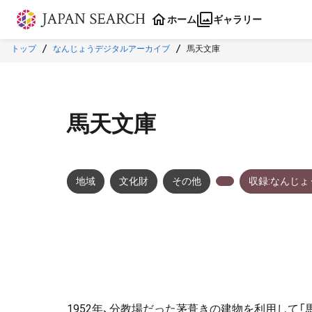
本文に飛ぶ
ホーム
ギャラリー
トップ
なんじょうデジタルアーカイブ
馬天文庫
馬天文庫
地域
文化財
その他
収録:なんじ
1952年、分教場だった茅葺きの建物を利用して