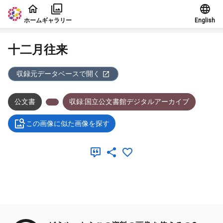
本文に飛ぶ
ホーム
ギャラリー
English
十二月往来
収録元データベースで開く
公文書
収録:国立公文書館デジタルアーカイブ
この画像に似た画像を探す
メタデータ