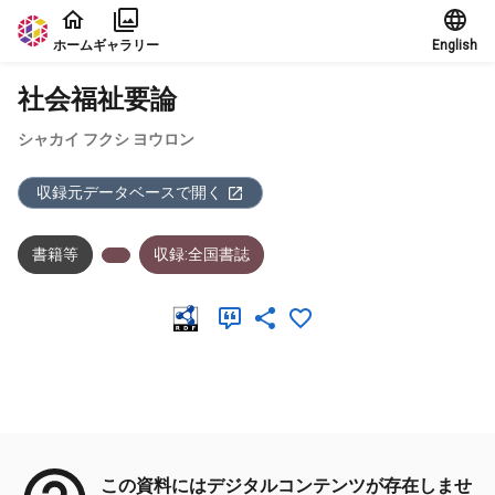
本文に飛ぶ
ホーム
ギャラリー
English
社会福祉要論
シャカイ フクシ ヨウロン
収録元データベースで開く
書籍等
収録:全国書誌
メタデータ
この資料にはデジタルコンテンツが存在しませ