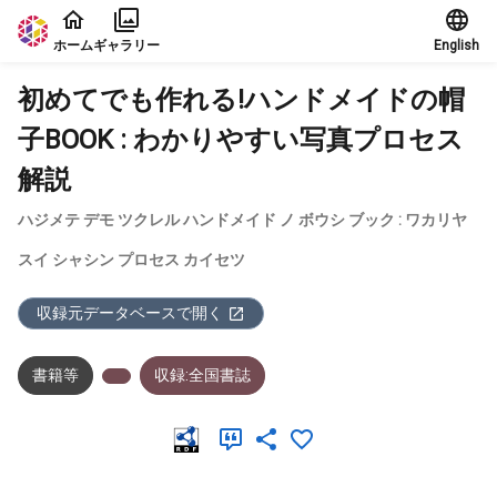
本文に飛ぶ
ホーム
ギャラリー
English
初めてでも作れる!ハンドメイドの帽
子BOOK : わかりやすい写真プロセス
解説
ハジメテ デモ ツクレル ハンドメイド ノ ボウシ ブック : ワカリヤ
スイ シャシン プロセス カイセツ
収録元データベースで開く
書籍等
収録:全国書誌