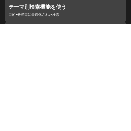
テーマ別検索機能を使う
目的・分野毎に最適化された検索
施設・機関を見つける
ジャパンサーチと連携している組織
ジャパンサーチの概要
ヘルプ
お知らせ
サイトポリシー
お問い合わせ
連携をご希望の機関の方へ
開発者の方へ
ジャパンサーチラボ
YouTube
Facebook
X
Instagram
デジタルアーカイブ推進に関する検討会