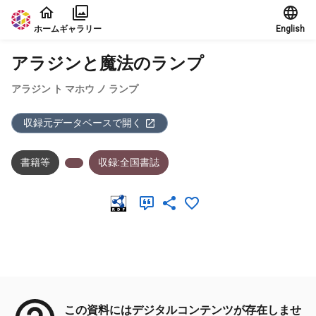
本文に飛ぶ
ホーム
ギャラリー
English
アラジンと魔法のランプ
アラジン ト マホウ ノ ランプ
収録元データベースで開く
書籍等
収録:全国書誌
メタデータ
この資料にはデジタルコンテンツが存在しませ