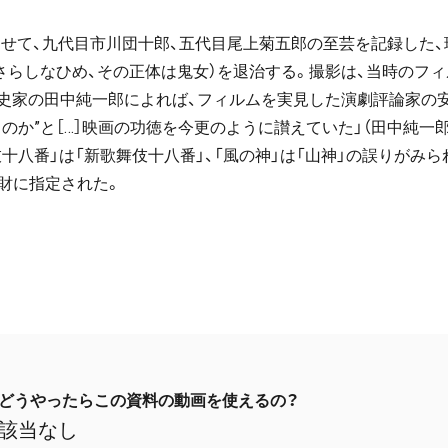
にあわせて、九代目市川団十郎、五代目尾上菊五郎の至芸を記録した
さらしなひめ、その正体は鬼女）を退治する。撮影は、当時のフ
史家の田中純一郎によれば、フィルムを実見した演劇評論家の安藤
か”と［…］映画の功徳を今更のように讃えていた」（田中純一郎『
十八番」は「新歌舞伎十八番」、「風の神」は「山神」の誤りがみ
化財に指定された。
どうやったらこの資料の動画を使えるの？
該当なし