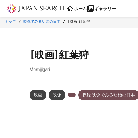
本文に飛ぶ
ホーム
ギャラリー
トップ
映像でみる明治の日本
［映画］紅葉狩
［映画］紅葉狩
Momijigari
映画
映像
収録:映像でみる明治の日本