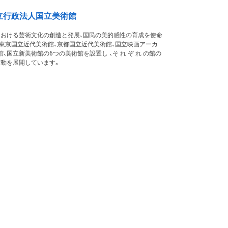
立行政法人国立美術館
における芸術文化の創造と発展、国民の美的感性の育成を使命
東京国立近代美術館、京都国立近代美術館、国立映画アーカ
、国立新美術館の6つの美術館を設置し 、そ れ ぞ れ の館の
活動を展開しています。