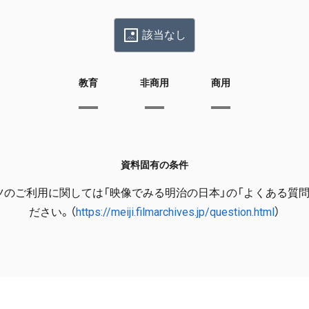
該当なし
教育
非商用
商用
資料固有の条件
ツのご利用に関しては「映像でみる明治の日本」の「よくある質問
ださい。（
https://meiji.filmarchives.jp/question.html
）