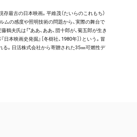
、現存最古の日本映画。平維茂（たいらのこれもち）
ィルムの感度や照明技術の問題から、実際の舞台で
鶴夫氏は「“ああ、ああ、団十郎が、菊五郎が生き
日本映画史発掘』［冬樹社、1980年］）という。冒
られる。日活株式会社から寄贈された35㎜可燃性デ