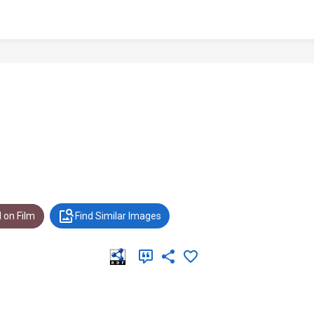
 on Film
Find Similar Images