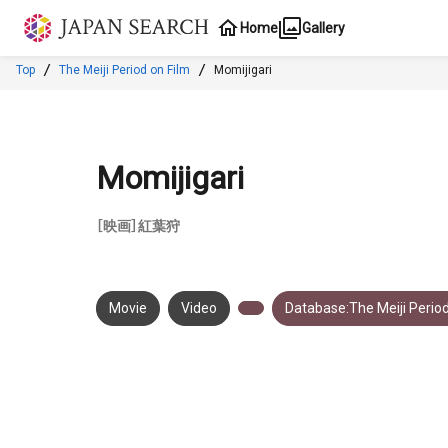
Jump to main content
Home
Gallery
Top
The Meiji Period on Film
Momijigari
Momijigari
［映画］紅葉狩
Movie
Video
Database:The Meiji Period