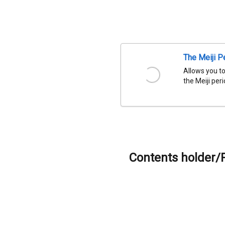
The Meiji P
Allows you to
the Meiji per
Contents holder/