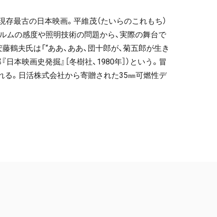
、現存最古の日本映画。平維茂（たいらのこれもち）
ィルムの感度や照明技術の問題から、実際の舞台で
鶴夫氏は「“ああ、ああ、団十郎が、菊五郎が生き
日本映画史発掘』［冬樹社、1980年］）という。冒
られる。日活株式会社から寄贈された35㎜可燃性デ