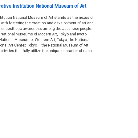
ative Institution National Museum of Art
titution National Museum of Art stands as the nexus of
with fostering the creation and development of art and
ion of aesthetic awareness among the Japanese people.
 National Museums of Modern Art, Tokyo and Kyoto,
 National Museum of Western Art, Tokyo, the National
onal Art Center, Tokyo — the National Museum of Art
ctivities that fully utilize the unique character of each