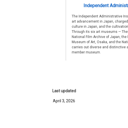
Independent Administr
The Independent Administrative Ins
art advancement in Japan, charged 
culture in Japan, and the cultivat
Through its six art museums — The
National Film Archive of Japan, the
Museum of Art, Osaka, and the Nati
carries out diverse and distinctive a
member museum.
Last updated
April 3, 2026