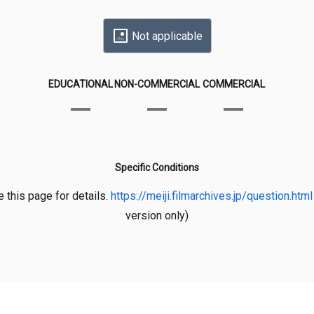
Not applicable
EDUCATIONAL
NON-COMMERCIAL
COMMERCIAL
Specific Conditions
 this page for details.
https://meiji.filmarchives.jp/question.html
version only)