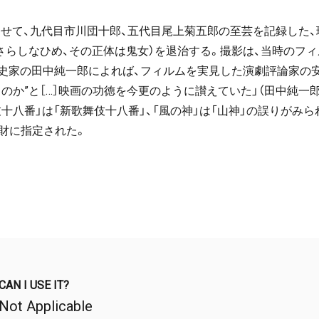
にあわせて、九代目市川団十郎、五代目尾上菊五郎の至芸を記録した
さらしなひめ、その正体は鬼女）を退治する。撮影は、当時のフ
史家の田中純一郎によれば、フィルムを実見した演劇評論家の安藤
か”と［…］映画の功徳を今更のように讃えていた」（田中純一郎『
十八番」は「新歌舞伎十八番」、「風の神」は「山神」の誤りがみ
化財に指定された。
CAN I USE IT?
Not Applicable