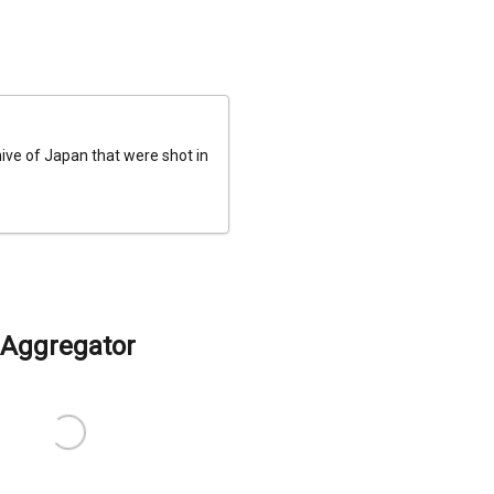
hive of Japan that were shot in
Aggregator