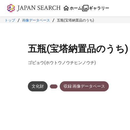
本文に飛ぶ
ホーム
ギャラリー
トップ
画像データベース
五瓶(宝塔納置品のうち)
五瓶(宝塔納置品のうち)
ゴビョウ(ホウトウノウチヒンノウチ)
文化財
収録:画像データベース