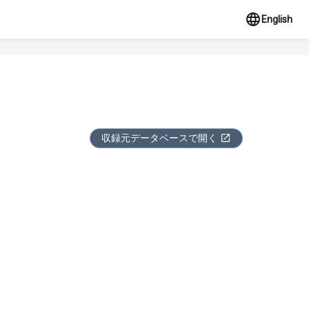
English
収録元データベースで開く