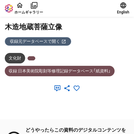
本文に飛ぶ
ホーム
ギャラリー
English
木造地蔵菩薩立像
収録元データベースで開く
文化財
収録:日本美術院彫刻等修理記録データベース「紙資料」
メタデータ
どうやったらこの資料のデジタルコンテンツを