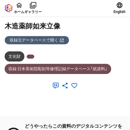
本文に飛ぶ
ホーム
ギャラリー
English
木造薬師如来立像
収録元データベースで開く
文化財
収録:日本美術院彫刻等修理記録データベース「紙資料」
メタデータ
どうやったらこの資料のデジタルコンテンツを