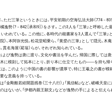
、ただ三筆というときには、平安初期の空海弘法大師（774－835
9］）、橘逸勢（?－842［承和9］）をさす。この3人を「三筆」と呼称
といわれている。この他に、各時代の能書家を3人選んで「三筆」
院）、本阿弥光悦、松花堂昭乗ら、「黄檗の三筆」として隠元、木庵
、貫名海屋（菘翁）らが、それぞれ知られている。
および逸勢は唐に渡り、文化や書法を学んだ。帰国に際しては
木に模刻して拓本にとり、折り本に仕立てたもの――を持ち帰
には、このように中国の書の影響が濃厚で、特に王羲之の書が模
要な意義を持っている。
は「金剛般若経開題残巻（三十八行）」「風信帖」など、嵯峨天皇に
のはないが、「伊都内親王願文」などが逸勢の手によると伝えら