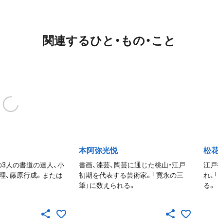
関連するひと・もの・こと
本阿弥光悦
松
3人の書道の達人、小
書画、漆芸、陶芸に通じた桃山・江戸
江戸
理、藤原行成。または
初期を代表する芸術家。「寛永の三
れ、
筆」に数えられる。
る。