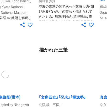
ai (Kobo Daishi),
陳釋眞諦譯
空海の書道の師であった慈海大徳・朝
伝嵯峨
oto National
野魚養（ながい）の書写と伝えられて
Sag
 National Museum
きたもの。無道理難品、道理難品、堕
若経』の経題を解釈し
Mus
負処品の3品に分けて、外道(仏教以外
体のまま行書を交えた
嵯峨
の宗派）の説に論駁し、仏家の説を立
所々に抹消、修正、お
経』
証する論書。本写経は無道理難品の
があるところから草稿
大字
部分。奈良時代写。筆致は遒勁で、平
る。草稿本であるため、
中に
篇体。天平写経の書風をよく現し、神
こっそつ）に書かれて
れて
護景雲2年（768）の孝謙天皇勅願経、
れだけに空海のありのま
室別
描かれた三筆
いわゆる神護景雲経と酷似する優品
えるものとして貴重な
切」
とされる。嘉永6年（1853）の「如実
立博物館などにも同種
る）
論 魚養正筆」と書かれた極書が添付
されている。
持し
され、空海の書道の師であった慈海大
ある
徳・朝野魚養（ながい）の書写と伝えら
れてきたものであるが、その理由は明
らかではない。
皇御影(模本)
「文房四友」「癸未」「橘逸勢」
真
ied by Ninagawa
北渓,橘 五園, -
奈良国