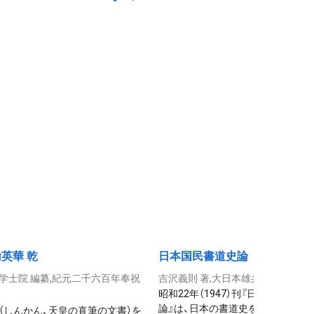
英華 乾
日本国民書道史論
学士院 編纂,紀元二千六百年奉祝
吉沢義則 著,大日本雄弁会講談社
昭和22年（1947）刊『日本国民書道
論』は、日本の書道史を重要な書の
（しんかん、天皇の直筆の文書）を