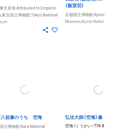
（飯室切）
天皇筆,Attributed to Emperor
京都国立博物館 Kyoto National
a,東京国立博物館,Tokyo National
Museum,Kyoto National Museum
eum
伝称筆者が嵯峨天皇とされる経切
天皇筆と称される『金光明最勝王
ある。東大寺の僧、明一（728～98）
の註釈を書写した全10巻の断簡。
諸説を加えて編纂した『金光明最勝
で雄渾（ゆうこん）な筆致の経文
経』十巻の註釈書。これは、もと比
は、胡粉（ごふん）で訓点が加えら
山横川飯室別所に伝来したことか
いる。比叡山横川（よかわ）の飯
「飯室切」と呼ばれる。全体は、巻第
所に伝来したことに因み、「飯室
と第四の断簡が四点、合計百八行半
とよばれる。近代に井上馨（かお
らなっており、平安時代前期の加点
や益田鈍翁（ますだどんおう）が所
としても、重要な資料。
た平安時代初期の写経の優品で
。
言八祖像のうち 空海
弘法大師（空海）像
空海〈くうかい・774-835〉は真言宗
立博物館,Nara National