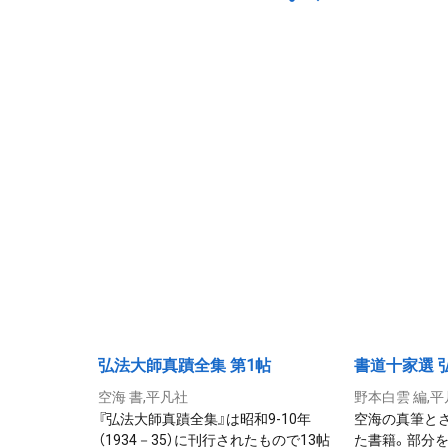
弘法大師真蹟全集 第1帖
書道十家選 
空海 書,平凡社
野本白雲 編,
『弘法大師真蹟全集』は昭和9-10年
空海の真筆と
（1934－35）に刊行されたもので13帖
た書籍。部分