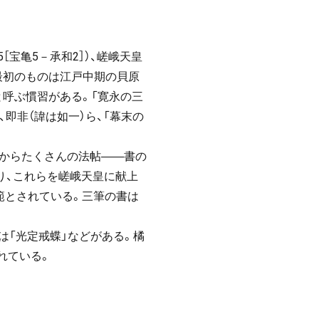
［宝亀5－承和2］）、嵯峨天皇
した最初のものは江戸中期の貝原
と呼ぶ慣習がある。「寛永の三
、即非（諱は如一）ら、「幕末の
唐からたくさんの法帖――書の
り、これらを嵯峨天皇に献上
範とされている。三筆の書は
は「光定戒蝶」などがある。橘
れている。