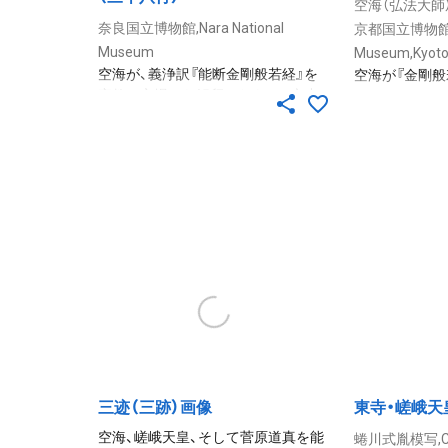
空海（弘法大師）,Kuk
奈良国立博物館,Nara National
京都国立博物館 Ky
Museum
Museum,Kyoto
空海が、義浄訳『能断金剛般若経』を
空海が『金剛般
密教の立場から解釈したもの。文中
たもの。草書
には加筆訂正の跡が著しく、空海の自
書体で書かれ、
筆草稿本であることを明らかにして
よび追記など
いる。文字の運筆は鋭くかつ軽妙で、
本と見なされ
空海の草書の面目をよく伝えてい
いかにも忽卒（
る。 もとは醍醐寺三宝院に伝来し
はいるが、そ
ていたようで、早くに切断され、現存
まの筆跡を伝
するのは約150行である。この残巻は
もの。奈良国
有栖川宮家→高松宮家に所蔵されて
の残巻が保管
いた38行で、このほか京都国立博物
館が所蔵する残巻63行（国宝、神光院
旧蔵）やいくつかの断簡の存在が知ら
れている。なお大正12年（1923）の大
正大震災の折に、86行分は焼失して
しまった。 弘仁4年（813）10月25日
三迹（三跡）画像
東寺・嵯峨天
に、藤原葛野麻呂が『金剛般若経』187
巻の書写供養をおこなった際、空海が
空海、嵯峨天皇、そして菅原道真を能
蜷川式胤模写,Cop