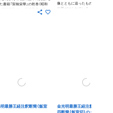
像とともに追ったもの。三筆の書も
た書籍『宸翰栄華』の乾巻（昭和
位置づけられている。
年、1944刊）では、嵯峨天皇の筆に
書（「光定戒牒」）が掲載されてい
原本は延暦寺が所蔵。
光明最勝王経注釈断簡（飯室
金光明最勝王経注釈 巻第二、第
四断簡（飯室切）のうち第四断