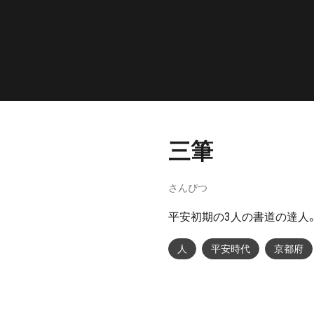
三筆
さんぴつ
平安初期の3人の書道の達人
人
平安時代
京都府