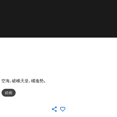
。空海、嵯峨天皇、橘逸勢。
絵画