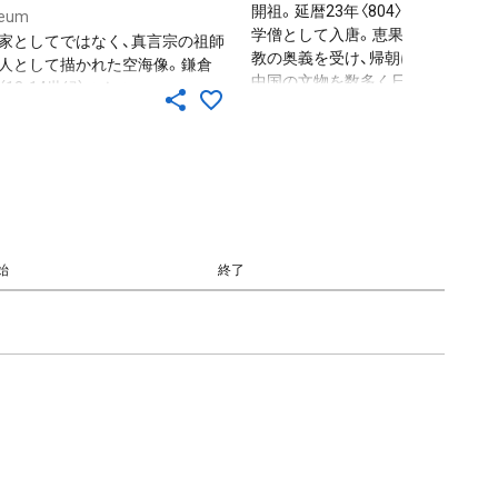
開祖。延暦23年〈804〉、31歳の時、
eum
学僧として入唐。恵果に師事して密
家としてではなく、真言宗の祖師
教の奥義を受け、帰朝にあたっては
人として描かれた空海像。鎌倉
中国の文物を数多く日本にもたら
（13-14世紀）のもの。
た。教王護国寺（東寺）を拠点に密教
の宣布に努め、弘仁７年〈816〉には
高野山に金剛峯寺を開き、即身成仏
社会教化を宗旨として幅広く活躍し
大きな業績を残した。62歳の時、高
山で示寂。弘法大師と諡された。空
に対する篤い信仰は、死後まもない
ろから始まるが、平安末期のころに
始
終了
貴族社会にも大きな広まりをもっ
いた。そうした大師信仰の中に、真
八祖の１図として、あるいは単独像
しても数多く描かれた。この画は、
もたれのない牀座に坐す姿に描か
る。これは、八祖様と呼ばれるもの
で、空海将来の真言五祖（金剛智・善
畏・不空・恵果・一行）に龍智・龍猛を
えた真言七祖に倣って作られた空