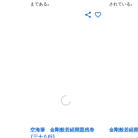
まである。
されている。
空海筆 金剛般若経開題残巻
金剛般若経
（三十八行）