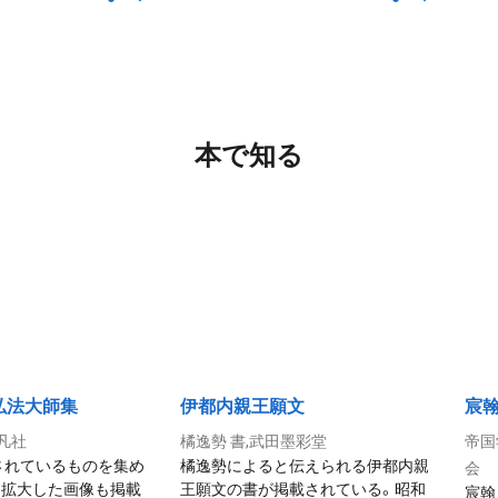
本で知る
弘法大師集
伊都内親王願文
宸翰
平凡社
橘逸勢 書,武田墨彩堂
帝国
されているものを集め
橘逸勢によると伝えられる伊都内親
会
を拡大した画像も掲載
王願文の書が掲載されている。昭和
宸翰