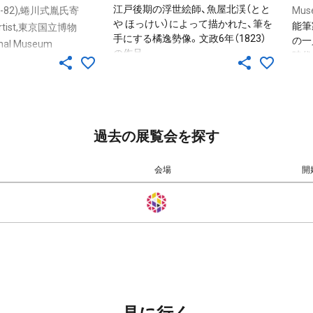
江戸後期の浮世絵師、魚屋北渓（とと
835-82),蜷川式胤氏寄
Mus
や ほっけい）によって描かれた、筆を
能筆
e artist,東京国立博物
手にする橘逸勢像。文政6年（1823）
の一
onal Museum
の作品。
時代
峨天皇像」を、東寺の
まれである蜷川式胤が
。壬申検査の様子は、蜷
奈良之筋道』にうかが
本作については、7月
東寺西院へ写し物ニ参
過去の展覧会を探す
峨天皇御影ヲ写ス」とあ
会場
開