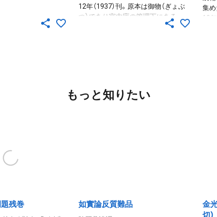
12年（1937）刊。原本は御物（ぎょぶ
集め
つ）であり宮内庁の管理下にある。
19
なる
る。
もっと知りたい
開題残巻
如實論反質難品
金
切）