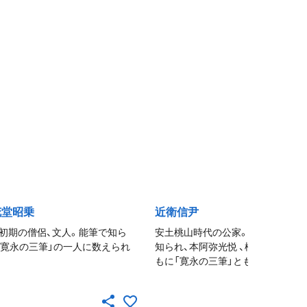
花堂昭乗
近衛信尹
初期の僧侶、文人。能筆で知ら
安土桃山時代の公家。能書家として
「寛永の三筆」の一人に数えられ
知られ、本阿弥光悦 、松花堂昭乗と
もに「寛永の三筆」とも称される。