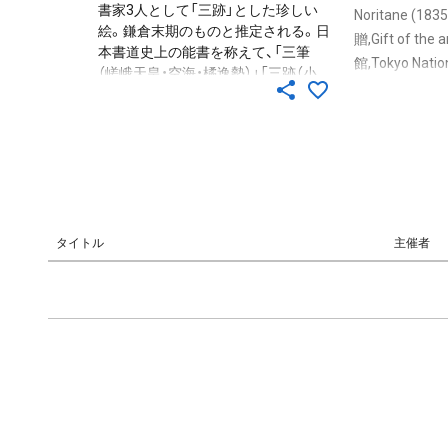
その願文を執筆しており、本書はその
書家3人として「三跡」とした珍しい
Noritane (1
折に作られたとする説がある。
絵。鎌倉末期のものと推定される。日
贈,Gift of th
本書道史上の能書を称えて、「三筆
館,Tokyo Nati
（嵯峨天皇・空海・橘逸勢）」「三跡（小
東寺所蔵の「嵯
野道風・藤原佐理・藤原行成）」と称す
公人の家の生
る習慣は、江戸時代の貝原益軒〈かい
模写したもの
ばらえきけん・1630-1714〉が『和漢名
川式胤の日記『
数』（１冊・延宝２年〈1674〉刊）に挙げ
うことができ、
たのが始まりであるが、それよりも以
15日の項に「
前、三跡の１人藤原行成〈ふじわらの
る」、「蜷川嵯
ゆきなり・972-1027〉の６代の孫・伊
る。
行〈これゆき・?-1175〉が、むすめ（建
タイトル
主催者
礼門院右京大夫〈けんれいもんいんう
きょうのだいぶ・生没年未詳〉）のため
に書いた書道秘伝書『夜鶴庭訓抄（や
かくていきんしょう）』には、弘法大
師空海・天神菅原道真・小野道風を「三
聖」と記録する。また、尊円親王〈そん
えんしんのう・1298-1356〉の『入木
抄』には「野跡（小野道風）・佐跡（藤原
佐理）・権跡（藤原行成）、此三賢を末代