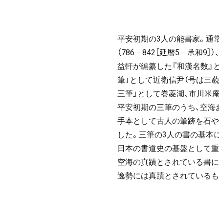
平安初期の3人の能書家。通常
（786－842［延暦5－承和
益軒が編纂した『和漢名数』
筆」として近衛信尹（号は三藐
三筆」として巻菱湖、市川米庵
平安初期の三筆のうち、空海
手本として古人の筆跡を石や
した。三筆の3人の書の基本
日本の書道史の基盤として重
空海の
真蹟
とされている書に
逸勢には真蹟とされているも