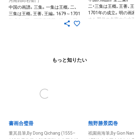
河南四郎右衞門
二・三集は王概、王蓍、王編。
中国の画譜。三集。一集は王概、二、
1701年の成立。明の画家
三集は王概、王蓍、王編。1679～1701
めた歴代の名家の山水画
年成立。明の画家李流芳が集めた歴
たもの。初学者のために
代の名家の山水画譜を増補したも
詳しく論じる。日本では
の。初学者のために山水画法を詳し
（1748）以後再版を重ね、
く論じる。日本では寛延元年（1748）
に影響を与えた。
以後再版を重ね、南画の発展に影響を
与えた。掲出本は、寛延元年刊本の第
三集の花鳥画。
もっと知りたい
書画合璧冊
熊野勝景図巻
董其昌筆,By Dong Qichang (1555–
祇園南海筆,By Gion Nankai