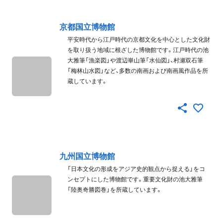
京都国立博物館
平安時代から江戸時代の京都文化を中心とした文化財
を取り扱う地域に根ざした博物館です。江戸時代の池
大雅筆「漁楽図」や渡辺崋山筆「水仙図」、村瀬双石筆
「梅林山水図」など、多数の南画および南画風作品を所
蔵しています。
九州国立博物館
「日本文化の形成をアジア史的観点から捉える」をコ
ンセプトにした博物館です。重要文化財の池大雅筆
「陸奥奇勝図巻」を所蔵しています。