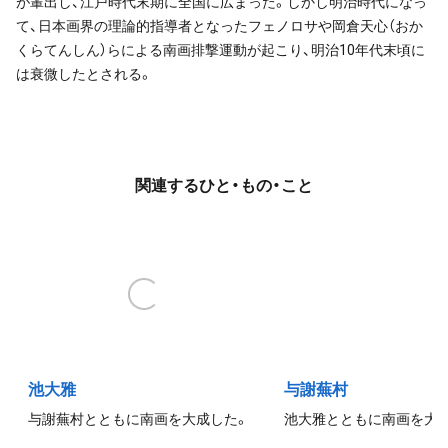
が輩出し、江戸時代末期に全国に広まった。しかし明治時代になっ
て、日本画界の理論的指導者となったフェノロサや岡倉天心（おか
くらてんしん）らによる南画排撃運動が起こり、明治10年代末頃に
は衰微したとされる。
関連するひと・もの・こと
池大雅
与謝蕪村
与謝蕪村とともに南画を大成した。
池大雅とともに南画を大