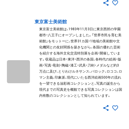
東京富士美術館
東京富士美術館は、1983年11月3日に東京西郊の学園
都市・八王子にオープンしました。「世界市民を育む美
術館」をモットーに、世界31カ国・1地域の美術館や文
化機関との友好関係を築きながら、各国の優れた芸術
を紹介する海外文化交流特別展を企画・開催していま
す。収蔵品は日本・東洋・西洋の各国、各時代の絵画・版
画・写真・彫刻・陶磁・漆工・武具・刀剣・メダルなど約3
万点に及び、とりわけルネサンス、バロック、ロココ、ロ
マン主義、印象派、現代にいたる西洋絵画500年の流れ
を一望できる油彩画コレクションと、写真の誕生から
現代までの写真史を概観できる写真コレクションは国
内有数のコレクションとして知られています。