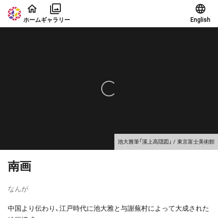
本文に飛ぶ
ホーム
ギャラリー
English
池大雅筆「溪上高隠図」 / 東京富士美術館
南画
なんが
中国より伝わり、江戸時代に池大雅と与謝蕪村によって大成された