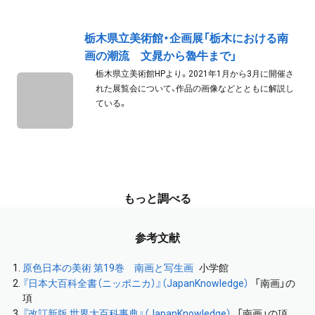
栃木県立美術館・企画展「栃木における南
画の潮流 文晁から魯牛まで」
栃木県立美術館HPより。2021年1月から3月に開催さ
れた展覧会について、作品の画像などとともに解説し
ている。
もっと調べる
参考文献
原色日本の美術 第19巻 南画と写生画
小学館
『日本大百科全書（ニッポニカ）』（JapanKnowledge）
「南画」の
項
『改訂新版 世界大百科事典』（JapanKnowledge）
「南画」の項