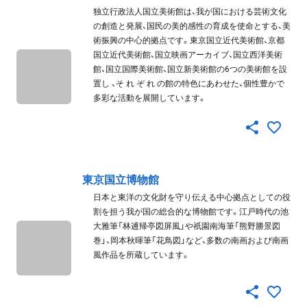
独立行政法人国立美術館は、我が国における芸術文化
の創造と発展、国民の美的感性の育成を使命とする、美
術振興の中心的拠点です。東京国立近代美術館、京都
国立近代美術館、国立映画アーカイブ、国立西洋美術
館、国立国際美術館、国立新美術館の6つの美術館を設
置し 、そ れ ぞ れ の館の特色にあわせた、個性豊かで
多彩な活動を展開しています。
東京国立博物館
日本と東洋の文化財を守り伝える中心拠点としての役
割を担う我が国の総合的な博物館です。江戸時代の池
大雅筆「林逋帰亭図屏風」や祇園南海筆「熊野勝景図
巻」、岡本秋暉筆「花鳥図」など、多数の南画および南画
風作品を所蔵しています。