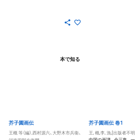
本で知る
芥子園画伝
芥子園画伝 卷1
王概 等（編）,西村源六、大野木市兵衞、
王, 概,李, 漁,[出版者不明]
中国の画譜。全三集。一集