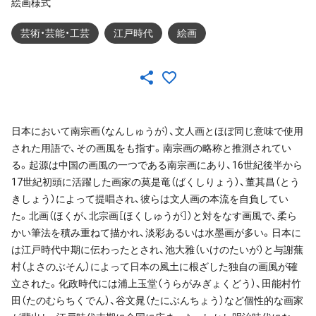
絵画様式
芸術・芸能・工芸
江戸時代
絵画
日本において南宗画（なんしゅうが）、文人画とほぼ同じ意味で使用
された用語で、その画風をも指す。南宗画の略称と推測されてい
る。起源は中国の画風の一つである南宗画にあり、16世紀後半から
17世紀初頭に活躍した画家の莫是竜（ばくしりょう）、董其昌（とう
きしょう）によって提唱され、彼らは文人画の本流を自負してい
た。北画（ほくが、北宗画［ほくしゅうが］）と対をなす画風で、柔ら
かい筆法を積み重ねて描かれ、淡彩あるいは水墨画が多い。日本に
は江戸時代中期に伝わったとされ、池大雅（いけのたいが）と与謝蕪
村（よさのぶそん）によって日本の風土に根ざした独自の画風が確
立された。化政時代には浦上玉堂（うらがみぎょくどう）、田能村竹
田（たのむらちくでん）、谷文晁（たにぶんちょう）など個性的な画家