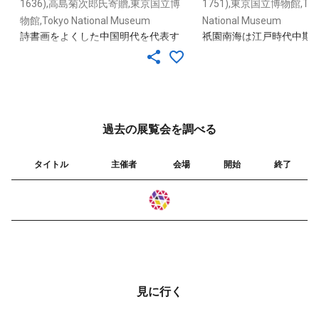
1636),高島菊次郎氏寄贈,東京国立博
1751),東京国立博物館,Tok
物館,Tokyo National Museum
National Museum
詩書画をよくした中国明代を代表す
祇園南海は江戸時代中期の
る文人画家董其昌の作。渇筆と呼ば
詩人であるとともに、文人
れる乾いた筆を重ね、董其昌が文人画
も知られる。
の基準と考えた美しい筆墨の効果を
十分に描き出す。
過去の展覧会を調べる
タイトル
主催者
会場
開始
終了
見に行く