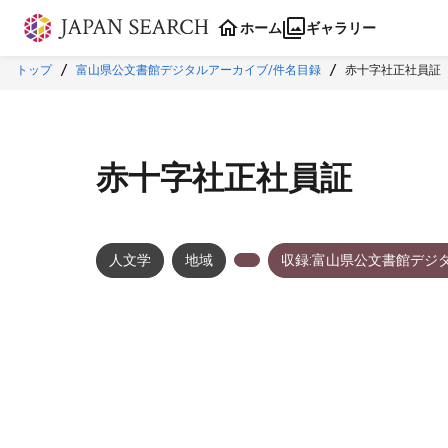
本文に飛ぶ
ホーム
ギャラリー
トップ
富山県公文書館デジタルアーカイブ/件名目録
赤十字社正社員証
赤十字社正社員証
人文学
地域
収録:富山県公文書館デジ
メタデータ