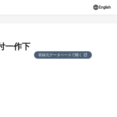
English
付一作下
収録元データベースで開く