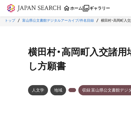
本文に飛ぶ
ホーム
ギャラリー
トップ
富山県公文書館デジタルアーカイブ/件名目録
横田村・高岡町入
横田村・高岡町入交諸用
し方願書
人文学
地域
収録:富山県公文書館デジ