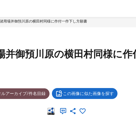
交諸用場并御預川原の横田村同様に作付一作下し方願書
場并御預川原の横田村同様に作
タルアーカイブ/件名目録
この画像に似た画像を探す