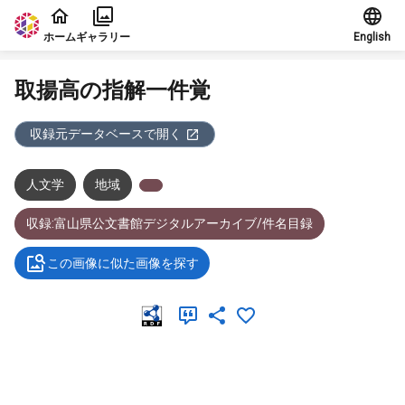
本文に飛ぶ
ホーム
ギャラリー
English
取揚高の指解一件覚
収録元データベースで開く
人文学
地域
収録:富山県公文書館デジタルアーカイブ/件名目録
この画像に似た画像を探す
メタデータ