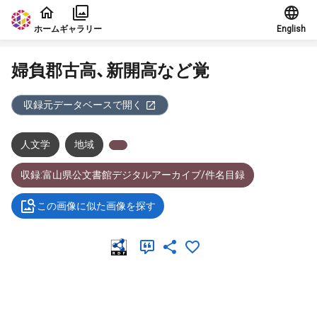
本文に飛ぶ
ホーム
ギャラリー
English
婦負郡古高、新開高など覚
収録元データベースで開く
人文学
地域
収録:富山県公文書館デジタルアーカイブ/件名目録
この画像に似た画像を探す
メタデータ