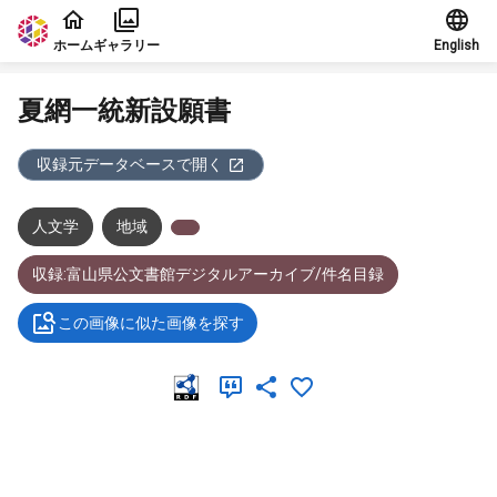
本文に飛ぶ
ホーム
ギャラリー
English
夏網一統新設願書
収録元データベースで開く
人文学
地域
収録:富山県公文書館デジタルアーカイブ/件名目録
この画像に似た画像を探す
メタデータ