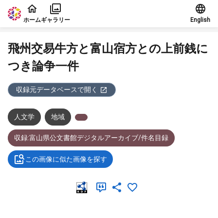
本文に飛ぶ
ホーム
ギャラリー
English
飛州交易牛方と富山宿方との上前銭に
つき論争一件
収録元データベースで開く
人文学
地域
収録:富山県公文書館デジタルアーカイブ/件名目録
この画像に似た画像を探す