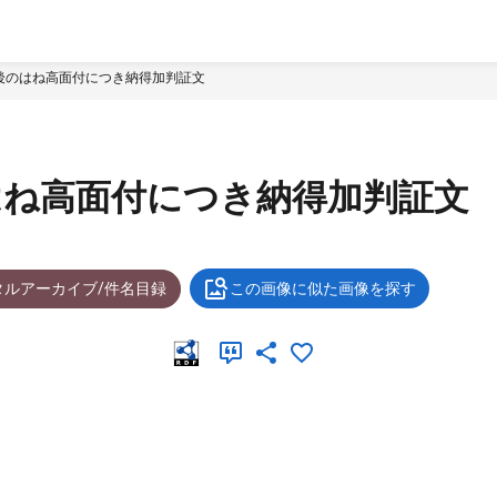
後のはね高面付につき納得加判証文
はね高面付につき納得加判証文
タルアーカイブ/件名目録
この画像に似た画像を探す