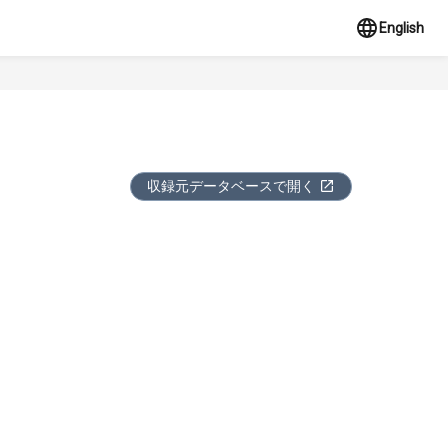
English
収録元データベースで開く