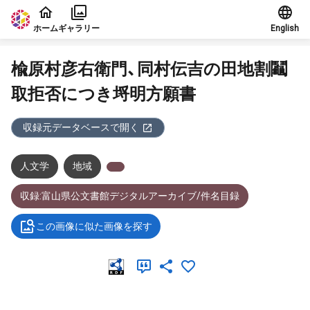
本文に飛ぶ
ホーム
ギャラリー
English
楡原村彦右衛門、同村伝吉の田地割鬮
取拒否につき埒明方願書
収録元データベースで開く
人文学
地域
収録:富山県公文書館デジタルアーカイブ/件名目録
この画像に似た画像を探す