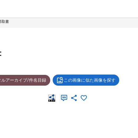
請取書
書
タルアーカイブ/件名目録
この画像に似た画像を探す