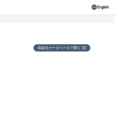
English
収録元データベースで開く