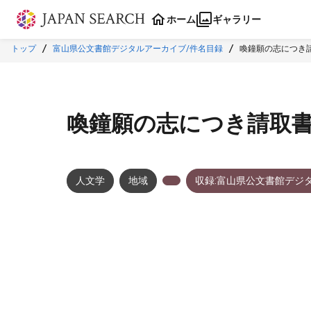
本文に飛ぶ
ホーム
ギャラリー
トップ
富山県公文書館デジタルアーカイブ/件名目録
喚鐘願の志につき
喚鐘願の志につき請取
人文学
地域
収録:富山県公文書館デジ
メタデータ