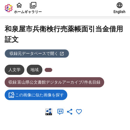
本文に飛ぶ
ホーム
ギャラリー
English
和泉屋市兵衛検行売薬帳面引当金借用
証文
収録元データベースで開く
人文学
地域
収録:富山県公文書館デジタルアーカイブ/件名目録
この画像に似た画像を探す